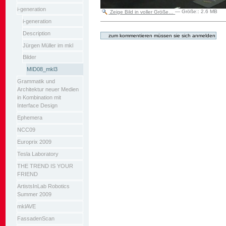
i-generation
Zeige Bild in voller Größe…
—
Größe:
:
2.6 MB
i-generation
Artikelaktionen
Description
Jürgen Müller im mkl
Bilder
MID08_mkl3
Grammatik und
Architektur neuer Medien
in Kombination mit
Interface Design
Ephemera
NCC09
Europrix 2009
Tesla Laboratory
THE TREND IS YOUR
FRIEND
ArtistsInLab Robotics
Summer 2009
mklAVE
FassadenScan