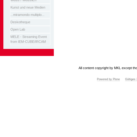
Weiss / Weisslich
Kunst und neue Medien
...miramondo multiplo...
Deskotheque
Open Lab
MELE - Streaming Event
from IEM-CUBE/IRCAM
All content copyright by MKL except tho
Powered by Plone
Gültige