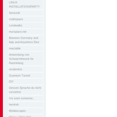
LINUX
INSTALLATIONSPARTY
Sensorik
codespace
Lendwalks
murspace.net
Between Germany and
Italy and Anywhere Else
reactable
Anwendung von
Schwarmtheorie für
Raumklang
mxdemtns
Quantum Tunnel
DIY
Dessen Sprache du nicht
verstehst
i've seen someone...
herdreh
Mediascapes