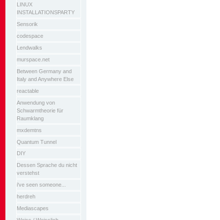
LINUX
INSTALLATIONSPARTY
Sensorik
codespace
Lendwalks
murspace.net
Between Germany and
Italy and Anywhere Else
reactable
Anwendung von
Schwarmtheorie für
Raumklang
mxdemtns
Quantum Tunnel
DIY
Dessen Sprache du nicht
verstehst
i've seen someone...
herdreh
Mediascapes