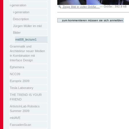
i-generation
Zeige Bild in voller Größe…
—
Größe:
:
392.9 kB
i-generation
Artikelaktionen
Description
Jürgen Müller im mkl
Bilder
mid08_lecture1
Grammatik und
Architektur neuer Medien
in Kombination mit
Interface Design
Ephemera
NCC09
Europrix 2009
Tesla Laboratory
THE TREND IS YOUR
FRIEND
ArtistsInLab Robotics
Summer 2009
mklAVE
FassadenScan