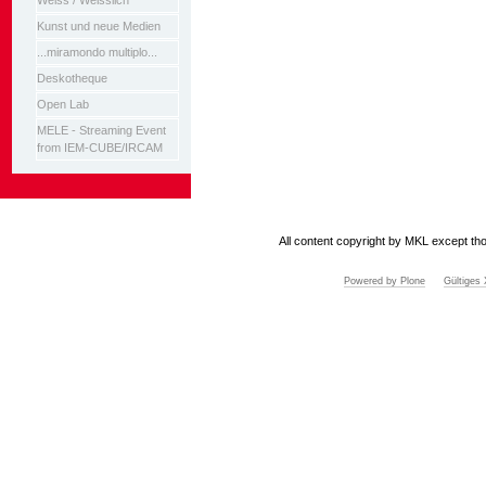
Weiss / Weisslich
Kunst und neue Medien
...miramondo multiplo...
Deskotheque
Open Lab
MELE - Streaming Event
from IEM-CUBE/IRCAM
All content copyright by MKL except tho
Powered by Plone
Gültige